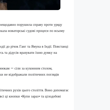
й» нещодавно порушила справу проти уряду
кала новаторські судові процеси по всьому
ії до річок Ганг та Ямуна в Індії. Повстанці
усь та дідусів врахувати їхню думку на
знюкам — сіли за кухонним столом,
очки не відображали політичних поглядів
тичних рухів цього століття. Воно допомагає
 всі ці кнопки «Купи зараз» та цілодобові