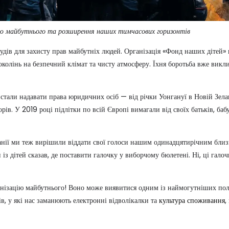
цію майбутнього та розширення наших тимчасових горизонтів
 судів для захисту прав майбутніх людей. Організація «Фонд наших діте
олінь на безпечний клімат та чисту атмосферу. Їхня боротьба вже викли
стали надавати права юридичних осіб — від річки Уонгануї в Новій Зеланд
рів. У 2019 році підлітки по всій Європі вимагали від своїх батьків, баб
анії ми теж вирішили віддати свої голоси нашим одинадцятирічним бли
 із дітей сказав, де поставити галочку у виборчому бюлетені. Ні, ці гал
онізацію майбутнього! Воно може виявитися одним із наймогутніших полі
в, у які нас заманюють електронні відволікалки та
культура споживання
,