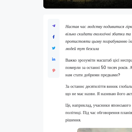
Настав час людству подивитися гіркі
вільно скидати екологічні збитки та
протистояти цьому пограбуванню їх
людей тут безсила
Важко зрозуміти масштаб цієї неспр
померли за останні 50 тисяч років. 
нам стати добрими предками?
За останнє десятиліття виник глоба
що не має назви. Я називаю його акт
Це, наприклад, учасники японського 
політиці. Під час обговорення план
рішення.