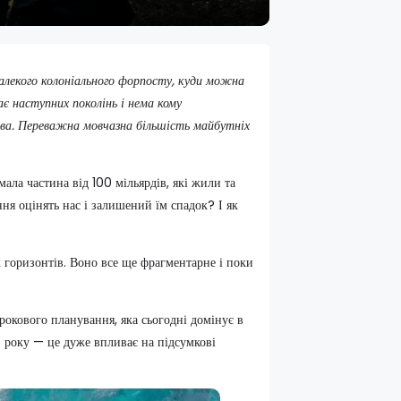
далекого колоніального форпосту, куди можна
ає наступних поколінь і нема кому
ва. Переважна мовчазна більшість майбутніх
ла частина від 100 мільярдів, які жили та
ння оцінять нас і залишений їм спадок? І як
 горизонтів. Воно все ще фрагментарне і поки
рокового планування, яка сьогодні домінує в
0 року — це дуже впливає на підсумкові