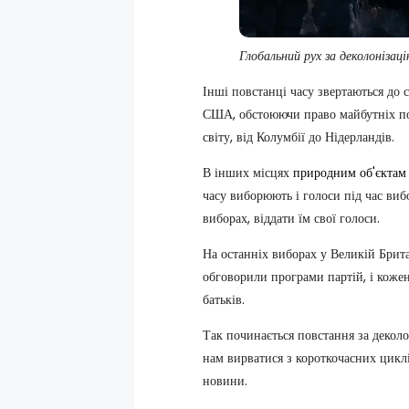
Глобальний рух за деколоніза
Інші повстанці часу звертаються до
США, обстоюючи право майбутніх пок
світу, від Колумбії до Нідерландів.
В інших місцях
природним об'єктам
часу виборюють і голоси під час вибо
виборах, віддати їм свої голоси.
На останніх виборах у Великій Брит
обговорили програми партій, і кожен
батьків.
Так починається повстання за декол
нам вирватися з короткочасних циклі
новини.