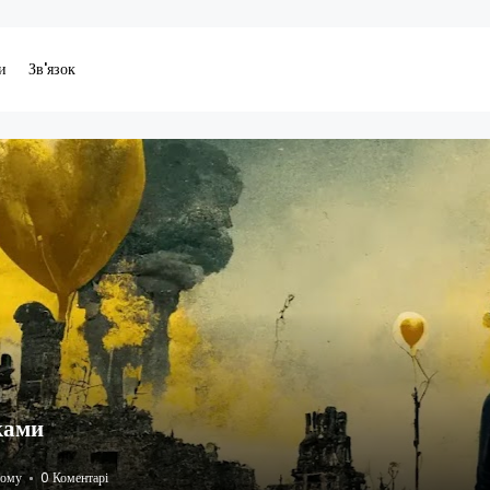
и
Зв'язок
ками
тому
0 Коментарі