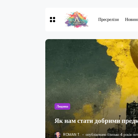
Пресрелізи
Новин
Людина
Як нам стати добрими пред
ROMAN T.
опубліковано близько 4 років по