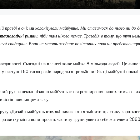
й правді в очі: ми колонізували майбутнє. Ми ставимося до нього як до 
технологічні ризики
, ніби там нікого немає. Трагедія в тому, що тут нем
ньої спадщини. Вони не мають жодних політичних прав чи представницт
аведливості. Сьогодні на
планеті
живе майже 8 мільярда людей. Це лише ма
А у наступні 50 тисяч років народяться трильйони! Як ці майбутні поколі
льний рух за деколонізацію майбутнього та розширення наших тимчасових
ивістів повстанцями часу.
руху «Дизайн майбутнього», які намагаються змінити практику короткост
ів розвитку міста вони просять частину групи уявити себе жителями 206