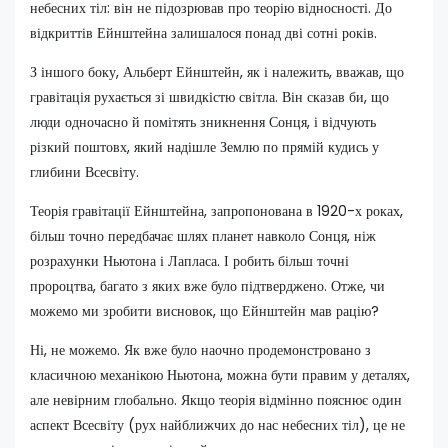
небесних тіл: він не підозрював про теорію відносності. До
відкриттів Ейнштейна залишалося понад дві сотні років.
З іншого боку, Альберт Ейнштейн, як і належить, вважав, що
гравітація рухається зі швидкістю світла. Він сказав би, що
люди одночасно й помітять зникнення Сонця, і відчують
різкий поштовх, який надішле Землю по прямій кудись у
глибини Всесвіту.
Теорія гравітації Ейнштейна, запропонована в 1920-х роках,
більш точно передбачає шлях планет навколо Сонця, ніж
розрахунки Ньютона і Лапласа. І робить більш точні
пророцтва, багато з яких вже було підтверджено. Отже, чи
можемо ми зробити висновок, що Ейнштейн мав рацію?
Ні, не можемо. Як вже було наочно продемонстровано з
класичною механікою Ньютона, можна бути правим у деталях,
але невірним глобально. Якщо теорія відмінно пояснює один
аспект Всесвіту (рух найближчих до нас небесних тіл), це не