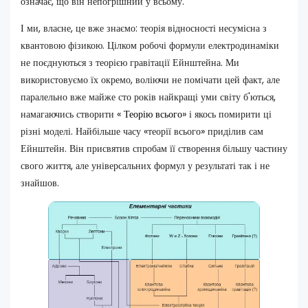
означає, що він непогрішний у всьому.
І ми, власне, це вже знаємо: теорія відносності несумісна з
квантовою фізикою. Цілком робочі формули електродинаміки
не поєднуються з теорією гравітації Ейнштейна. Ми
використовуємо їх окремо, воліючи не помічати цей факт, але
паралельно вже майже сто років найкращі уми світу б'ються,
намагаючись створити «
Теорію всього
» і якось помирити ці
різні моделі. Найбільше часу «теорії всього» приділив сам
Ейнштейн. Він присвятив спробам її створення більшу частину
свого життя, але універсальних формул у результаті так і не
знайшов.