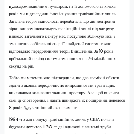
пульсаром
подвійним пульсаром, і з її допомогою за кілька
років ми підтвердили факт існування гравітаційних хвиль.
Загальна теорія відносності передбачала, що дві нейтронні
зірки випромінюватимуть гравітаційні хвилі під час руху
навколо загального центру мас, поступово зближуючись, і
зменшення орбітальної енергії знайденої системи точно
відповідало передбаченням теорії Ейнштейна. За 10 років
орбітальний період системи зменшився на 76 мільйонних
секунд на рік.
Тобто ми математично підтвердили, що два космічні об'єкти
здатні з якоюсь періодичністю випромінювати гравітацію,
викликаючи коливання тканини простору. Але щоб виявити
самі ці спотворення, і навіть швидкість їх поширення, довелося
8 років будувати інший експеримент.
1994-го для пошуку гравітаційних хвиль у США почали
будувати
детектор LIGO
— дві однакові гігантські труби