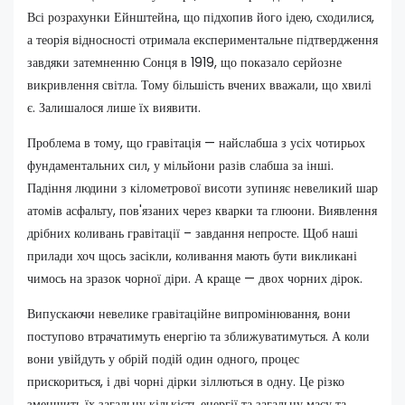
Всі розрахунки Ейнштейна, що підхопив його ідею, сходилися,
а теорія відносності отримала експериментальне підтвердження
завдяки затемненню Сонця в 1919, що показало серйозне
викривлення світла. Тому більшість вчених вважали, що хвилі
є. Залишалося лише їх виявити.
Проблема в тому, що гравітація — найслабша з усіх чотирьох
фундаментальних сил, у мільйони разів слабша за інші.
Падіння людини з кілометрової висоти зупиняє невеликий шар
атомів асфальту, пов'язаних через кварки та глюони. Виявлення
дрібних коливань гравітації – завдання непросте. Щоб наші
прилади хоч щось засікли, коливання мають бути викликані
чимось на зразок чорної діри. А краще — двох чорних дірок.
Випускаючи невелике гравітаційне випромінювання, вони
поступово втрачатимуть енергію та зближуватимуться. А коли
вони увійдуть у обрій подій один одного, процес
прискориться, і дві чорні дірки зіллються в одну. Це різко
зменшить їх загальну кількість енергії та загальну масу та