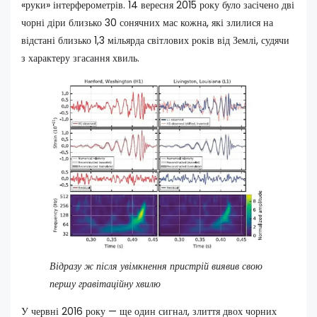
«руки» інтерферометрів. 14 вересня 2015 року було засічено дві
чорні діри близько 30 сонячних мас кожна, які злилися на
відстані близько 1,3 мільярда світлових років від Землі, судячи
з характеру згасання хвиль.
Відразу ж після увімкнення пристрій виявив свою
першу гравітаційну хвилю
У червні 2016 року — ще один сигнал, злиття двох чорних