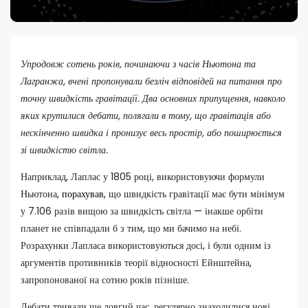
Упродовж сотень років, починаючи з часів Ньютона та
Лагранжа, вчені пропонували безліч відповідей на питання про
точну швидкість гравітації. Два основних припущення, навколо
яких крутилися дебати, полягали в тому, що гравітація або
нескінченно швидка і пронизує весь простір, або поширюється
зі швидкістю світла.
Наприклад, Лаплас у 1805 році, використовуючи формули
Ньютона,
порахував
, що швидкість гравітації має бути мінімум
у 7.106 разів вищою за швидкість світла — інакше орбіти
планет не співпадали б з тим, що ми бачимо на небі.
Розрахунки Лапласа використовуються досі, і були одним із
аргументів противників теорії відносності Ейнштейна,
запропонованої на сотню років пізніше.
Дебати тривали ще довгий час, регулярно знаходилися нові