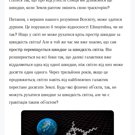
статися так, що про відсутність Сонця ми дізнаємося ще
швидше, коли Земля раптом змінить свою траєкторію?
Питання, з вершин нашого розуміння Всесвіту, може здатися
дурним. Це порушило б теорію відносності Ейнштейна, чи не
так? Ніщо у світі не може рухатися крізь простір швидше за
швидкість світла! Але в той же час ми вже знаємо, що сам
простір переміщується швидше за швидкість світла
. Він
розширюється на всі боки так, що далекі галактики вже
віддаляються одна від одної швидше, ніж світло від них може
досягти один одного. Через трильйони років, якщо це
продовжиться, світло навіть від найближчих галактик
перестане досягати Землі. Будь-які фізичні об'єкти, так, не
можуть рухатися швидше за швидкість світла, але чи є
гравітація таким об'єктом?