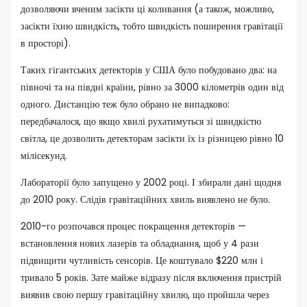
дозволяючи вченим засікти ці коливання (а також, можливо,
засікти їхню швидкість, тобто швидкість поширення гравітації
в просторі).
Таких гігантських детекторів у США було побудовано два: на
півночі та на півдні країни, рівно за 3000 кілометрів один від
одного. Дистанцію теж було обрано не випадково:
передбачалося, що якщо хвилі рухатимуться зі швидкістю
світла, це дозволить детекторам засікти їх із різницею рівно 10
мілісекунд.
Лабораторії було запущено у 2002 році. І збирали дані щодня
до 2010 року. Слідів гравітаційних хвиль виявлено не було.
2010-го розпочався процес покращення детекторів —
встановлення нових лазерів та обладнання, щоб у 4 рази
підвищити чутливість сенсорів. Це коштувало $220 млн і
тривало 5 років. Зате майже відразу після включення пристрій
виявив свою першу гравітаційну хвилю, що пройшла через