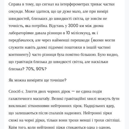
Справа в тому, що сигнал на інтерферометрах триває частки
секунди. Може здатися, що це дуже мало, але при вимірі
швидкостей, близьких до швидкості світла, це зовсім не
точність, яка потрібна. Відстань у 3000 км між двома
лабораторіями давала різницю в 10 мілісекунд, як і
передбачалося, але через найменші перешкоди (якими могли
служити навіть далекі підземні поштовхи в іншій частині
континенту) часто різниця була помітно більшою. Було видно,
що гравітація близька до швидкості світла, але наскільки
близька? 70%, 90%?
Як можна виміряти ще точніше?
Спосіб є. Злиття двох чорних дірок — не єдина подія
галактичного масштабу. Великі гравітаційні хвилі можуть бути
викликані зіткненнями нейтронних зірок. Надщільних ядер,
що залишаються після спалахів наднових. Нейтронні зірки
схожі на чорні дірки, тільки вони трохи менші і трохи світліші.
Крім того, коли нейтронні зірки стикаються одна з одною,