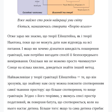
Вже майже сто років найкращі уми світу
б'ються, намагаючись створити «Теорію всього»
Отже зараз ми знаємо, що теорії Ейнштейна, як і теорії
Ньютона, поки що не можуть дати нам відповідь на всі
питання. І якщо ми хочемо дізнатися швидкість поширення
гравітації, нам потрібно вигадати спосіб її безпосереднього
вимірювання. Оскільки ми не можемо просто «вимкнути»
Сонце на кілька хвилин, доведеться знайти інший метод.
Найважливіше у теорії гравітації Ейнштейна — те, що він
зрозумів, що знайому нам силу можна пояснити спотворенням
самої тканини простору: що більше спотворення, то вище
гравітація. Згідно з його теоріями, у якомусь сенсі простір
податливий, як поверхня батута, що спотворюється, коли на
нього настає дитина. Більше того: якщо та сама дитина стрибає