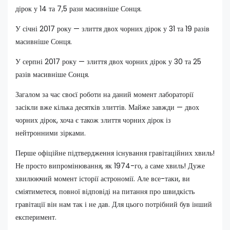
дірок у 14 та 7,5 рази масивніше Сонця.
У січні 2017 року — злиття двох чорних дірок у 31 та 19 разів
масивніше Сонця.
У серпні 2017 року — злиття двох чорних дірок у 30 та 25
разів масивніше Сонця.
Загалом за час своєї роботи на даний момент лабораторії
засікли вже кілька десятків злиттів. Майже завжди — двох
чорних дірок, хоча є також злиття чорних дірок із
нейтронними зірками.
Перше офіційне підтвердження існування гравітаційних хвиль!
Не просто випромінювання, як 1974-го, а саме хвиль! Дуже
хвилюючий момент історії астрономії. Але все-таки, ви
сміятиметеся, повної відповіді на питання про швидкість
гравітації він нам так і не дав. Для цього потрібний був інший
експеримент.