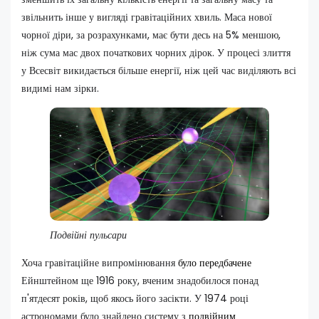
звільнить інше у вигляді гравітаційних хвиль. Маса нової
чорної діри, за розрахунками, має бути десь на 5% меншою,
ніж сума мас двох початкових чорних дірок. У процесі злиття
у Всесвіт викидається більше енергії, ніж цей час виділяють всі
видимі нам зірки.
Подвійні пульсари
Хоча гравітаційне випромінювання
було передбачене
Ейнштейном ще 1916 року, вченим знадобилося понад
п'ятдесят років, щоб якось його засікти. У 1974 році
астрономами було знайдено систему з
подвійним