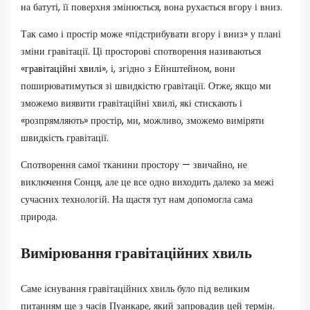
на батуті, її поверхня змінюється, вона рухається вгору і вниз.
Так само і простір може «підстрибувати вгору і вниз» у плані
зміни гравітації. Ці просторові спотворення називаються
«
гравітаційні хвилі
», і, згідно з Ейнштейном, вони
поширюватимуться зі швидкістю гравітації. Отже, якщо ми
зможемо виявити гравітаційні хвилі, які стискають і
«розпрямляють» простір, ми, можливо, зможемо виміряти
швидкість гравітації.
Спотворення самої тканини простору — звичайно, не
виключення Сонця, але це все одно виходить далеко за межі
сучасних технологій. На щастя тут нам допомогла сама
природа.
Вимірювання гравітаційних хвиль
Саме існування гравітаційних хвиль було під великим
питанням ще з часів Пуанкаре, який запровадив цей термін.