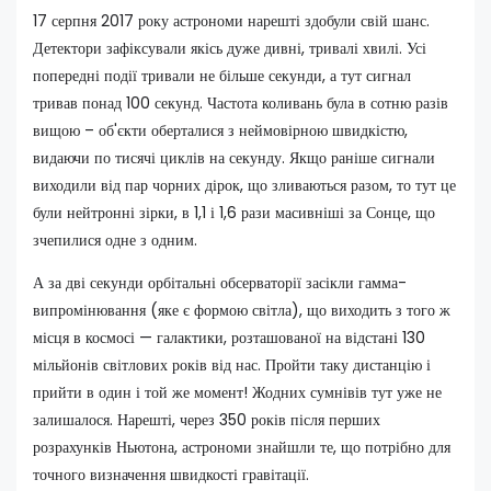
17 серпня 2017 року астрономи нарешті здобули свій шанс.
Детектори зафіксували якісь дуже дивні, тривалі хвилі. Усі
попередні події тривали не більше секунди, а тут сигнал
тривав понад 100 секунд. Частота коливань була в сотню разів
вищою – об'єкти оберталися з неймовірною швидкістю,
видаючи по тисячі циклів на секунду. Якщо раніше сигнали
виходили від пар чорних дірок, що зливаються разом, то тут це
були нейтронні зірки, в 1,1 і 1,6 рази масивніші за Сонце, що
зчепилися одне з одним.
А за дві секунди орбітальні обсерваторії засікли гамма-
випромінювання (яке є формою світла), що виходить з того ж
місця в космосі — галактики, розташованої на відстані 130
мільйонів світлових років від нас. Пройти таку дистанцію і
прийти в один і той же момент! Жодних сумнівів тут уже не
залишалося. Нарешті, через 350 років після перших
розрахунків Ньютона, астрономи знайшли те, що потрібно для
точного визначення швидкості гравітації.