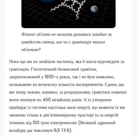
Фізичні об'єкти не можуть рухатися швидше за
швидкість світла, але чи є гравітація таким
об'єктом?
Поки що ми не знайшли частинку, яка б могла відповідати за
гравітацію. Гіпотетичний безмасовий гравітон,
запропонований у 1930-х роках, так і не було виявлено,
незважаючи на величезну кількість експериментів. Єдине, що
ми тепер знаємо, напевно, за розрахунками, гравітони повинні
жити мінімум по 450 мільйонів років. А їх утворення
прибирає із системи настільки мало енергії, що виявити їх ми
зможемо тільки в дев'ятивимірному просторі та за енергій
зіткнень від 100 трлн електронвольт (Великий адронний
колайдер дає максимум 6,5 ТЕВ).