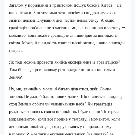
Загалом у порівнянні з гравітоном пошук бозона Хіггса – це
ще квіточки. З поточними технологіями сподіватися якось
знайти докази існування цієї частки немає сенсу. А якщо
гравітація пов'язана не з частинками, а з тканиною простору —
можливо, вона може переміщатися і швидше за швидкість
світла. Може, її швидкість взагалі нескінченна, і вона є завжди
і скрізь.
Як тоді можна провести якийсь експеримент із гравітацією?
Тим більше, що в нашому розпорядженні поки що тільки
Земля?
Ну, ми, звичайно, могли б багато дізнатися, якби Сонце
зникло. Це дало б багато нових даних. Що станеться швидше,
сход Землі з орбіти чи «вимикання» неба? Чи гравітація
рухається з якоюсь своєю швидкістю, і буде певний інтервал
між моментом, коли все порине у темряву, і моментом, коли
астрономи помітять, що ми рухаємось у неправильному
напрямку? Але такий експеримент також (на щастя?) за