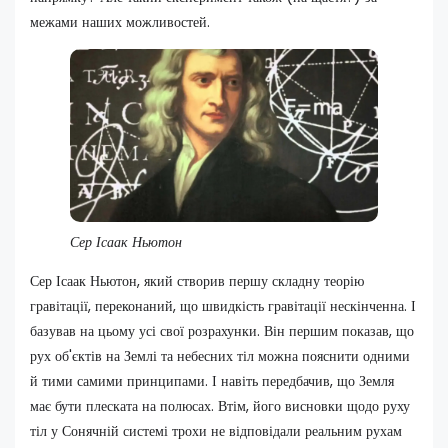
межами наших можливостей.
Сер Ісаак Ньютон
Сер Ісаак Ньютон, який створив першу складну теорію
гравітації, переконаний, що швидкість гравітації нескінченна. І
базував на цьому усі свої розрахунки. Він першим показав, що
рух об'єктів на Землі та небесних тіл можна пояснити одними
й тими самими принципами. І навіть передбачив, що Земля
має бути плеската на полюсах. Втім, його висновки щодо руху
тіл у Сонячній системі трохи не відповідали реальним рухам