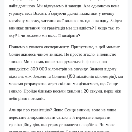
найвідомішою. Ми відчуваємо її завжди. Але одночасно вона
утримує весь Всесвіт, з'єднуючи далекі галактики у велику
космічну мережу,
частини якої
впливають одна на одну. Звідси
виникає питання: чи гравітація має швидкість? І якщо так, то
яку? І чи можемо ми якось її виміряти?
Почнемо з уявного експерименту. Припустимо, в цей момент
Сонце якимось чином зникло. Не просто згасло, а повністю
зникло. Ми знаємо, що світло рухається із фіксованою
швидкістю: 300 000 кілометрів на секунду. Знаючи відому
відстань між Землею та Сонцем (150 мільйонів кілометрів), ми
можемо розрахувати, через скільки ми дізнаємося, що Сонце
зникло. Пройде близько восьми хвилин і 20 секунд, перш ніж
небо різко потемніє.
Але що про гравітацію? Якщо Сонце зникне, воно не лише
перестане випромінювати світло, а й перестане надавати
гравітаційну дію, яка утримує планети на орбітах. Чи може