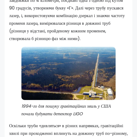
завдовжки по 4 кілометри, поєднані одна з одною під кутом
90 градусів, утворюючи букву «Г». Далі через трубу пускався
лазер, і, використовуючи комбінацію дзеркал і знаючи частоту
променя лазера, вимірювалася різниця в довжині труб
(різниця у відстані, пройденому кожним променем,
створювала б різницю фаз між ними).
1994-го для пошуку гравітаційних хвиль у США
почали будувати детектор LIGO
Оскільки труби «дивляться» в різних напрямках, гравітаційні
хвилі при проходженні вплинуть на довжину труб по-різному,