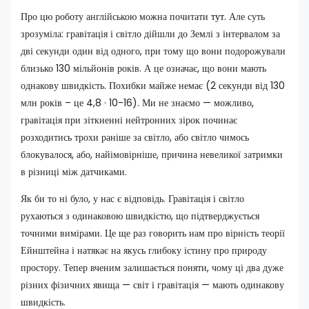
Про цю роботу англійською можна почитати
тут
. Але суть
зрозуміла: гравітація і світло дійшли до Землі з інтервалом за
дві секунди один від одного, при тому що вони подорожували
близько 130 мільйонів років. А це означає, що вони мають
однакову швидкість. Похибки майже немає (2 секунди від 130
млн років – це 4,8 · 10-16). Ми не знаємо — можливо,
гравітація при зіткненні нейтронних зірок починає
розходитись трохи раніше за світло, або світло чимось
блокувалося, або, найімовірніше, причина невеликої затримки
в різниці між датчиками.
Як би то ні було, у нас є відповідь. Гравітація і світло
рухаються з одинаковою швидкістю, що підтверджується
точними вимірами. Це ще раз говорить нам про вірність теорії
Ейнштейна і натякає на якусь глибоку істину про природу
простору. Тепер вченим залишається поняти, чому ці два дуже
різних фізичних явища — світ і гравітація — мають одинакову
швидкість.