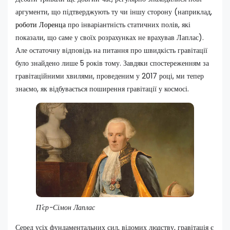
аргументи, що підтверджують ту чи іншу сторону (наприклад,
роботи Лоренца
про інваріантність статичних полів, які
показали, що саме у своїх розрахунках не врахував Лаплас).
Але остаточну відповідь на питання про швидкість гравітації
було знайдено лише 5 років тому. Завдяки спостереженням за
гравітаційними хвилями, проведеним у 2017 році, ми тепер
знаємо, як відбувається поширення гравітації у космосі.
П'єр-Сімон Лаплас
Серед усіх фундаментальних сил, відомих людству, гравітація є