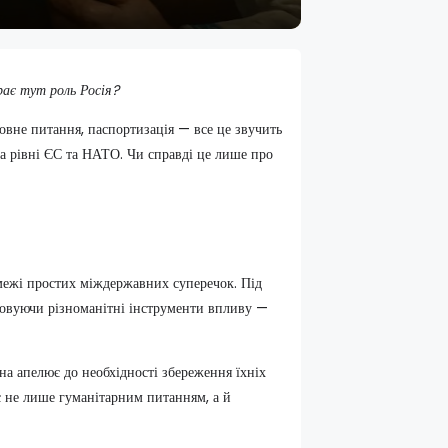
грає тут роль Росія?
овне питання, паспортизація — все це звучить
на рівні ЄС та НАТО. Чи справді це лише про
 межі простих міждержавних суперечок. Під
товуючи різноманітні інструменти впливу —
на апелює до необхідності збереження їхніх
 є не лише гуманітарним питанням, а й