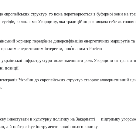
о європейських структур, то вона перетворюється з буферної зони на тран
 сусідів, включаючи Угорщину, яка традиційно розглядала себе як голов
аїнський коридор передбачає диверсифікацію енергетичних маршрутів та
горським енергетичним інтересам, пов'язаним з Росією.
к української інфраструктури може зменшити роль Угорщини як транзитн
ні позиції.
інтеграція України до європейських структур створює альтернативний це
а.
иєву інвестувати в культурну політику на Закарпатті — підтримку угорсько
н, а й нейтралізує інструменти зовнішнього впливу.