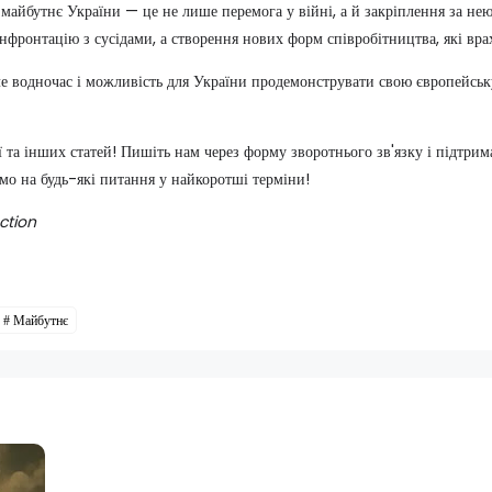
айбутнє України — це не лише перемога у війні, а й закріплення за нею
онфронтацію з сусідами, а створення нових форм співробітництва, які врах
е водночас і можливість для України продемонструвати свою європейську
ї та інших статей! Пишіть нам через форму зворотнього зв'язку і підтри
мо на будь-які питання у найкоротші терміни!
ction
Майбутнє