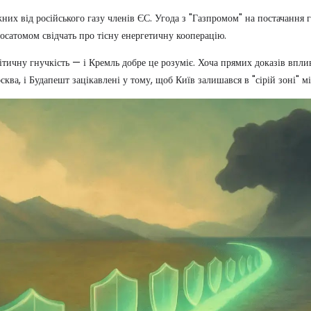
их від російського газу членів ЄС. Угода з "Газпромом" на постачання г
осатомом свідчать про тісну енергетичну кооперацію.
ітичну гнучкість — і Кремль добре це розуміє. Хоча прямих доказів впл
осква, і Будапешт зацікавлені у тому, щоб Київ залишався в "сірій зоні" 