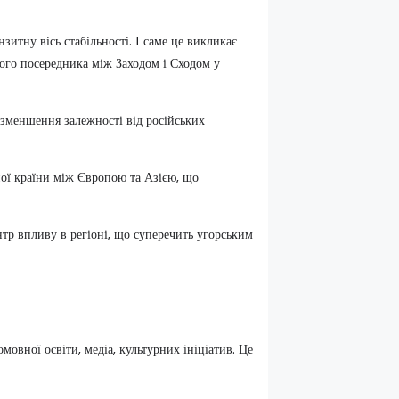
зитну вісь стабільності. І саме це викликає
ного посередника між Заходом і Сходом у
 зменшення залежності від російських
ої країни між Європою та Азією, що
нтр впливу в регіоні, що суперечить угорським
мовної освіти, медіа, культурних ініціатив. Це