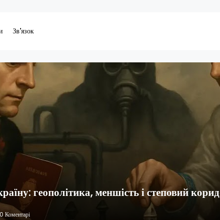
и
Зв'язок
аїну: геополітика, меншість і степовий кори
0 Коментарі