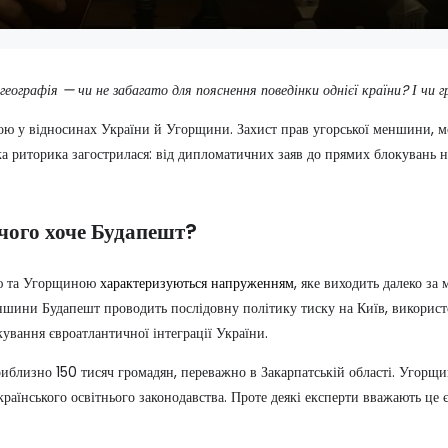
географія — чи не забагато для пояснення поведінки однієї країни? І чи 
ою у відносинах України й Угорщини. Захист прав угорської меншини, м
ка риторика загострилася: від дипломатичних заяв до прямих блокувань 
 чого хоче Будапешт?
ою та Угорщиною
характеризуються напруженням
, яке виходить далеко за
ншини Будапешт проводить послідовну політику тиску на Київ, викорис
ування євроатлантичної інтеграції України.
иблизно 150 тисяч громадян, переважно в Закарпатській області. Угорщи
країнського освітнього законодавства. Проте деякі експерти вважають це