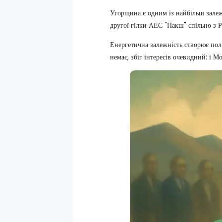
Угорщина є одним із найбільш залежн
другої гілки АЕС "Пакш" спільно з Р
Енергетична залежність створює пол
немає, збіг інтересів очевидний: і М