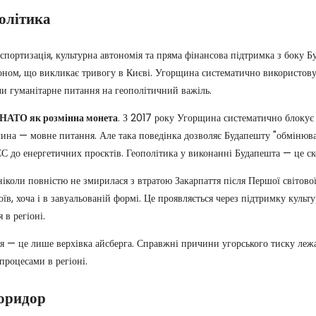
політика
спортизація, культурна автономія та пряма фінансова підтримка з боку 
оном, що викликає тривогу в Києві. Угорщина систематично використову
и гуманітарне питання на геополітичний важіль.
в НАТО як розмінна монета
.
З 2017 року Угорщина систематично блокує
ина — мовне питання. Але така поведінка дозволяє Будапешту "обмінюва
ЄС до енергетичних проєктів. Геополітика у виконанні Будапешта — це с
іколи повністю не змирилася з втратою Закарпаття після Першої світової
оїв, хоча і в завуальованій формі. Це проявляється через підтримку культ
 в регіоні.
 — це лише верхівка айсберга. Справжні причини угорського тиску лежат
роцесами в регіоні.
коридор