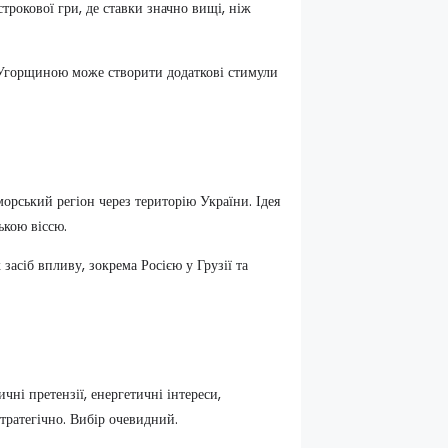
трокової гри, де ставки значно вищі, ніж
з Угорщиною може створити додаткові стимули
рський регіон через територію України. Ідея
ькою віссю.
асіб впливу, зокрема Росією у Грузії та
ні претензії, енергетичні інтереси,
тратегічно. Вибір очевидний.