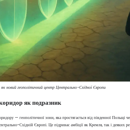
 як новий геополітичний центр Центрально-Східної Європи
коридор як подразник
ридору — геополітичної зони, яка простягається від південної Польщі ч
трально-Східній Європі. Це підриває амбіції як Кремля, так і деяких рег