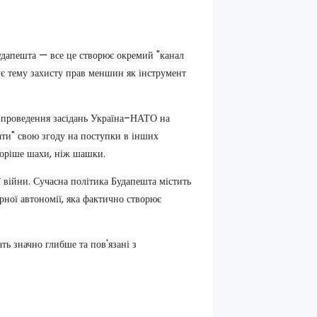
Будапешта — все це створює окремий "канал
є тему захисту прав меншин як інструмент
 проведення засідань Україна–НАТО на
ти" свою згоду на поступки в інших
коріше шахи, ніж шашки.
 війни. Сучасна політика Будапешта містить
урної автономії, яка фактично створює
ь значно глибше та пов'язані з