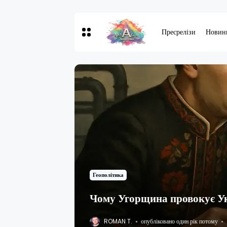
Пресрелізи
Новин
Геополітика
Чому Угорщина провокує Укр
ROMAN T.
опубліковано один рік потому