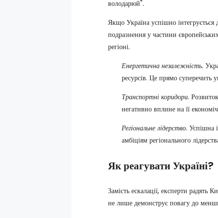
володарюй".
Якщо Україна успішно інтегрується д
подразнення у частини європейських
регіоні.
Енергетична незалежність
. Укр
ресурсів. Це прямо суперечить у
Транспортні коридори
. Розвито
негативно вплине на її економіч
Регіональне лідерство
. Успішна 
амбіціям регіонального лідерств
Як реагувати Україні?
Замість ескалації, експерти радять К
не лише демонструє повагу до менши