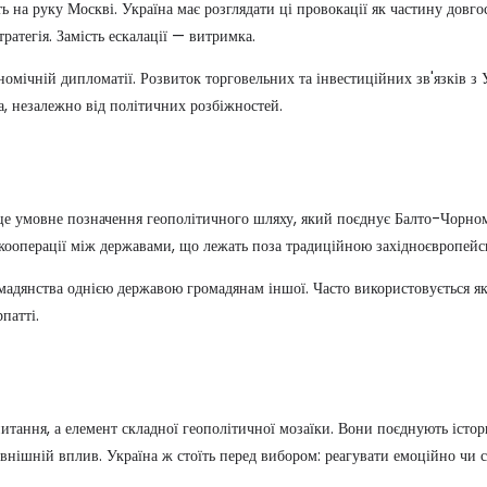
на руку Москві. Україна має розглядати ці провокації як частину довгос
ратегія. Замість ескалації — витримка.
номічній дипломатії. Розвиток торговельних та інвестиційних зв'язків 
а, незалежно від політичних розбіжностей.
е умовне позначення геополітичного шляху, який поєднує Балто-Чорномо
 кооперації між державами, що лежать поза традиційною західноєвропейс
адянства однією державою громадянам іншої. Часто використовується як з
патті.
ання, а елемент складної геополітичної мозаїки. Вони поєднують історич
нішній вплив. Україна ж стоїть перед вибором: реагувати емоційно чи с