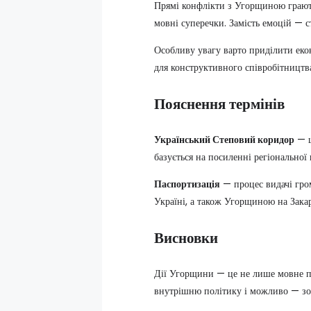
Прямі конфлікти з Угорщиною грають 
мовні суперечки. Замість емоцій — ст
Особливу увагу варто приділити еко
для конструктивного співробітництв
Пояснення термінів
Український Степовий коридор
— ц
базується на посиленні регіональної
Паспортизація
— процес видачі гром
Україні, а також Угорщиною на Закар
Висновки
Дії Угорщини — це не лише мовне пит
внутрішню політику і можливо — зов