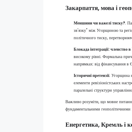
Закарпаття, мова і гео
Меншини чи важелі тиску?
.
Па
зв'язку" між Угорщиною та регі
політичного тиску, перетворююч
Блокада інтеграції: членство 
високому рівні. Формальна прич
напрямках: від фінансування в 
Історичні претензії
.
Угорщина н
елементи ревізіоністських настр
паралельні структури управління
Важливо розуміти, що мовне питання
фундаментальними геополітичними п
Енергетика, Кремль і 